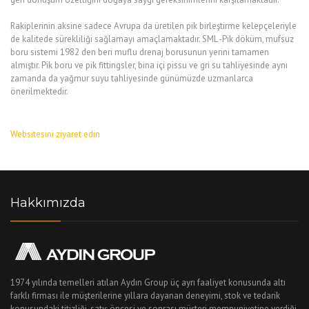
Rakiplerinin aksine sadece Avrupa da üretilen pik birleştirme kelepçeleriyle
de kalitede sürekliliği sağlamayı amaçlamaktadır. SML -Pik döküm, mufsuz
boru sistemi 1982 den beri muflu drenaj borusunun yerini tamamen
almıştır. Pik boru ve pik fittingsler, bina içi pissu ve gri su tahliyesinde aynı
zamanda da yağmur suyu tahliyesinde günümüzde uzmanlarca
önerilmektedir.
Websitesini ziyaret edin
Hakkımızda
1974 yılında temelleri atılan Aydın Group üç ayrı faaliyet konusunda altı
farklı firması ile müşterilerine yıllara dayanan deneyimi, stok ve tedarik
konusundaki titizliği, satış öncesi ve sonrası müşteri memnuniyetine verdiği