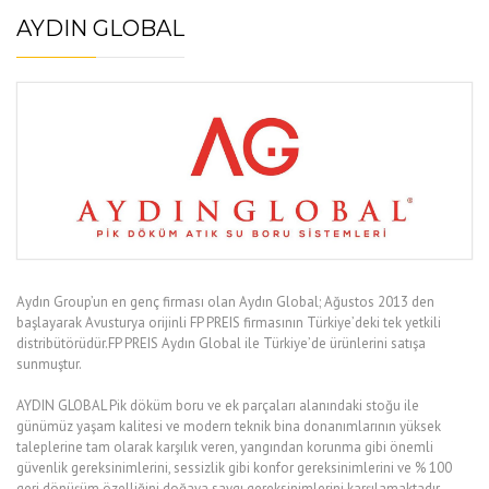
AYDIN GLOBAL
Aydın Group’un en genç firması olan Aydın Global; Ağustos 2013 den
başlayarak Avusturya orijinli FP PREIS firmasının Türkiye’deki tek yetkili
distribütörüdür.FP PREIS Aydın Global ile Türkiye’de ürünlerini satışa
sunmuştur.
AYDIN GLOBAL Pik döküm boru ve ek parçaları alanındaki stoğu ile
günümüz yaşam kalitesi ve modern teknik bina donanımlarının yüksek
taleplerine tam olarak karşılık veren, yangından korunma gibi önemli
güvenlik gereksinimlerini, sessizlik gibi konfor gereksinimlerini ve % 100
geri dönüşüm özelliğini doğaya saygı gereksinimlerini karşılamaktadır.