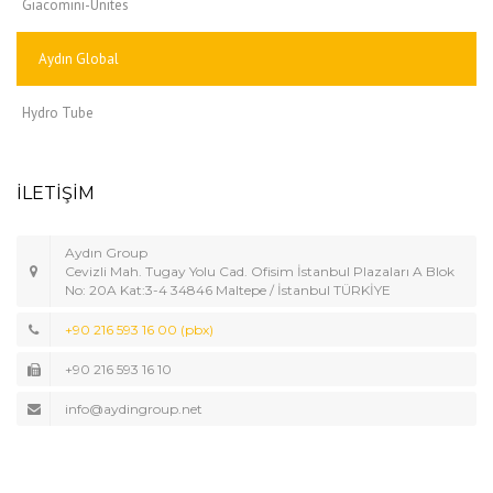
Giacomini-Unites
Aydın Global
Hydro Tube
İLETİŞİM
Aydın Group
Cevizli Mah. Tugay Yolu Cad. Ofisim İstanbul Plazaları A Blok
No: 20A Kat:3-4 34846 Maltepe / İstanbul TÜRKİYE
+90 216 593 16 00 (pbx)
+90 216 593 16 10
info@aydingroup.net