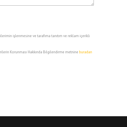
lerimin işlenmesine ve tarafıma tanıtım ve reklam içerikli
el Verilerin Korunması Hakkında Bilgilendirme metnine
buradan