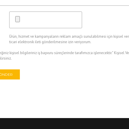
Ürün, hizmet ve kampanyaların reklam amaçlı sunulabilmesi için kişisel veri
ticari elektronik ileti gönderilmesine izin veriyorum.
ğiniz kişisel bilgileriniz iş başvuru süreçlerinde tarafımızca işlenecektir." Kişis
lirsiniz.