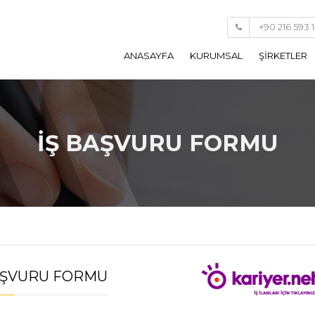
+90 216 593 
ANASAYFA
KURUMSAL
ŞİRKETLER
HAKKIMIZDA
AYDIN BO
DEĞERLERİMİZ
SAYTEK ME
İŞ BAŞVURU FORMU
KALİTE ANLAYIŞIMIZ
GİACOMİNİ 
TARİHÇE
AYDIN GLO
ENTEGRE YÖNETIM
HYDRO TU
SISTEMI POLITIKAMIZ
KIŞISEL VERILERIN
AŞVURU FORMU
KORUNMASI