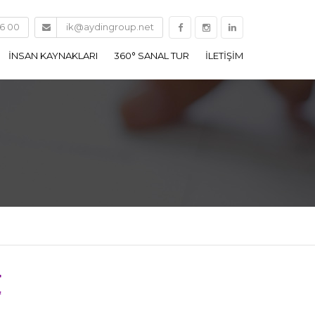
16 00
ik@aydingroup.net
İNSAN KAYNAKLARI
360° SANAL TUR
İLETİŞİM
RU
İNSAN KAYNAKLARI
POLITIKAMIZ
TAL
İŞE ALIM POLITIKAMIZ
- UNİTES
EĞITIM VE GELIŞIM
POLITIKAMIZ
BAL
KARIYER YÖNETIMI
BE
İŞ BAŞVURU FORMU