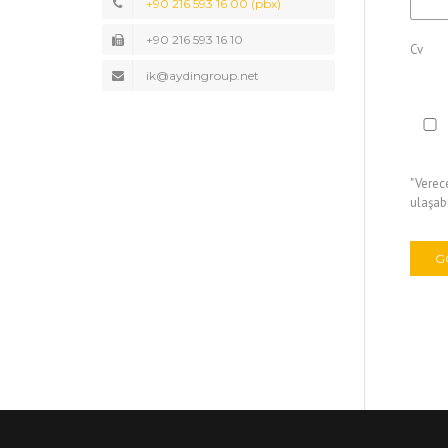
+90 216 593 16 00 (pbx)
+90 216 593 16 10
Cv
ik@aydingroup.net
"Verece
ulaşabi